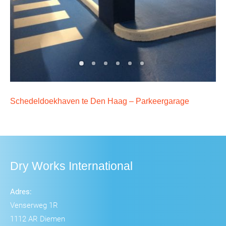
Schedeldoekhaven te Den Haag – Parkeergarage
Dry Works International
Adres:
Venserweg 1R
1112 AR Diemen