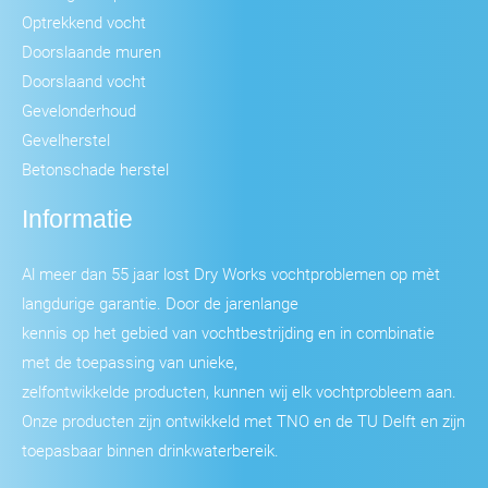
Optrekkend vocht
Doorslaande muren
Doorslaand vocht
Gevelonderhoud
Gevelherstel
Betonschade herstel
Informatie
Al meer dan 55 jaar lost Dry Works vochtproblemen op mèt
langdurige garantie. Door de jarenlange
kennis op het gebied van vochtbestrijding en in combinatie
met de toepassing van unieke,
zelfontwikkelde producten, kunnen wij elk vochtprobleem aan.
Onze producten zijn ontwikkeld met TNO en de TU Delft en zijn
toepasbaar binnen drinkwaterbereik.