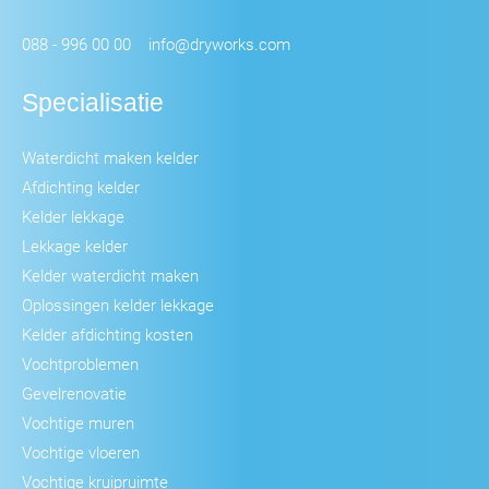
088 - 996 00 00
info@dryworks.com
Specialisatie
Waterdicht maken kelder
Afdichting kelder
Kelder lekkage
Lekkage kelder
Kelder waterdicht maken
Oplossingen kelder lekkage
Kelder afdichting kosten
Vochtproblemen
Gevelrenovatie
Vochtige muren
Vochtige vloeren
Vochtige kruipruimte