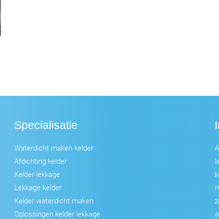
Specialisatie
Waterdicht maken kelder
A
Afdichting kelder
l
Kelder lekkage
k
Lekkage kelder
m
Kelder waterdicht maken
z
Oplossingen kelder lekkage
a