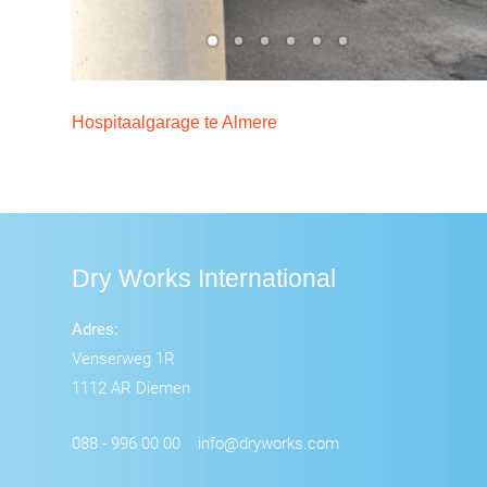
Hospitaalgarage te Almere
Dry Works International
Adres:
Venserweg 1R
1112 AR Diemen
088 - 996 00 00
info@dryworks.com