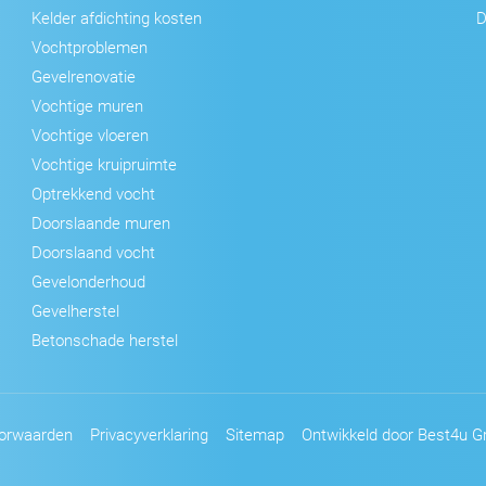
Kelder afdichting kosten
D
Vochtproblemen
Gevelrenovatie
Vochtige muren
Vochtige vloeren
Vochtige kruipruimte
Optrekkend vocht
Doorslaande muren
Doorslaand vocht
Gevelonderhoud
Gevelherstel
Betonschade herstel
orwaarden
Privacyverklaring
Sitemap
Ontwikkeld door Best4u Gr