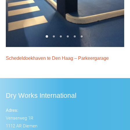
Schedeldoekhaven te Den Haag – Parkeergarage
Dry Works International
Adres:
Venserweg 1R
1112 AR Diemen