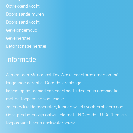
Optrekkend vocht
Doorslaande muren
Doorslaand vocht
Gevelonderhoud
Gevelherstel
Betonschade herstel
Informatie
Al meer dan 55 jaar lost Dry Works vochtproblemen op mèt
langdurige garantie. Door de jarenlange
kennis op het gebied van vochtbestrijding en in combinatie
met de toepassing van unieke,
zelfontwikkelde producten, kunnen wij elk vochtprobleem aan.
Onze producten zijn ontwikkeld met TNO en de TU Delft en zijn
toepasbaar binnen drinkwaterbereik.