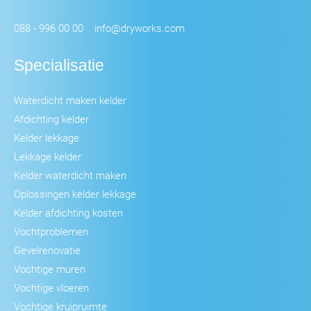
088 - 996 00 00
info@dryworks.com
Specialisatie
Waterdicht maken kelder
Afdichting kelder
Kelder lekkage
Lekkage kelder
Kelder waterdicht maken
Oplossingen kelder lekkage
Kelder afdichting kosten
Vochtproblemen
Gevelrenovatie
Vochtige muren
Vochtige vloeren
Vochtige kruipruimte