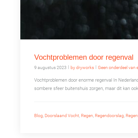
Vochtproblemen door regenval
|
|
9 augustus 2023
by dryworks
Geen onderdeel van e
Vochtproblemen door enorme regenval In Nederland k
sombere sfeer buitenshuis zorgen, maar dit kan ook 
Blog
,
Doorslaand Vocht
,
Regen
,
Regendoorslag
,
Regen