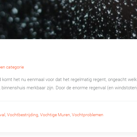
en categorie
omt het nu eenmaal voor dat het regelmatig regent, ongeacht welk se
binnenshuis merkbaar zijn. Door de enorme regenval (en windstoten) i
val
,
Vochtbestrijding
,
Vochtige Muren
,
Vochtproblemen