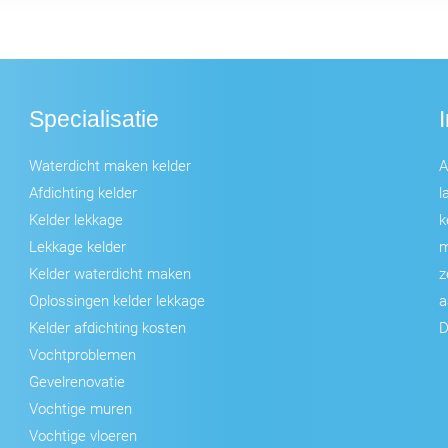
Specialisatie
Waterdicht maken kelder
A
Afdichting kelder
l
Kelder lekkage
k
Lekkage kelder
m
Kelder waterdicht maken
z
Oplossingen kelder lekkage
a
Kelder afdichting kosten
D
Vochtproblemen
Gevelrenovatie
Vochtige muren
Vochtige vloeren