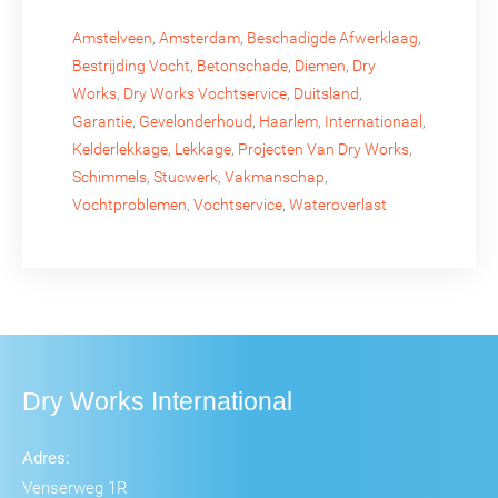
Amstelveen
,
Amsterdam
,
Beschadigde Afwerklaag
,
Bestrijding Vocht
,
Betonschade
,
Diemen
,
Dry
Works
,
Dry Works Vochtservice
,
Duitsland
,
Garantie
,
Gevelonderhoud
,
Haarlem
,
Internationaal
,
Kelderlekkage
,
Lekkage
,
Projecten Van Dry Works
,
Schimmels
,
Stucwerk
,
Vakmanschap
,
Vochtproblemen
,
Vochtservice
,
Wateroverlast
Dry Works International
Adres:
Venserweg 1R