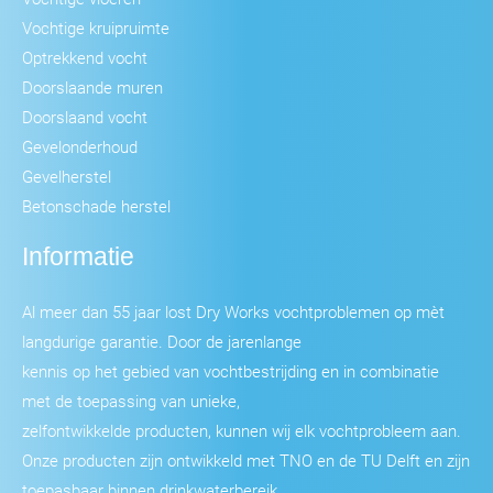
Vochtige kruipruimte
Optrekkend vocht
Doorslaande muren
Doorslaand vocht
Gevelonderhoud
Gevelherstel
Betonschade herstel
Informatie
Al meer dan 55 jaar lost Dry Works vochtproblemen op mèt
langdurige garantie. Door de jarenlange
kennis op het gebied van vochtbestrijding en in combinatie
met de toepassing van unieke,
zelfontwikkelde producten, kunnen wij elk vochtprobleem aan.
Onze producten zijn ontwikkeld met TNO en de TU Delft en zijn
toepasbaar binnen drinkwaterbereik.