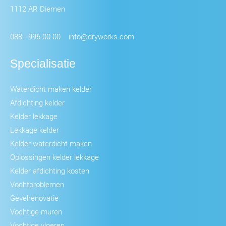
1112 AR Diemen
088 - 996 00 00
info@dryworks.com
Specialisatie
Waterdicht maken kelder
Afdichting kelder
Kelder lekkage
Lekkage kelder
Kelder waterdicht maken
Oplossingen kelder lekkage
Kelder afdichting kosten
Vochtproblemen
Gevelrenovatie
Vochtige muren
Vochtige vloeren