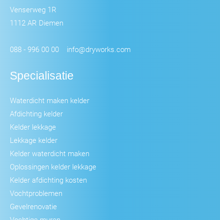
Venserweg 1R
1112 AR Diemen
088 - 996 00 00
info@dryworks.com
Specialisatie
Waterdicht maken kelder
Afdichting kelder
Kelder lekkage
Lekkage kelder
Kelder waterdicht maken
Oplossingen kelder lekkage
Kelder afdichting kosten
Vochtproblemen
Gevelrenovatie
Vochtige muren