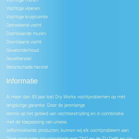
Vochtige vloeren
Vochtige kruipruimte
Optrekkend vocht
Doorslaande muren
Doorslaand vocht
Gevelonderhoud
Gevelherstel
Betonschade herstel
Informatie
Al meer dan 55 jaar lost Dry Works vochtproblemen op mèt
langdurige garantie. Door de jarenlange
kennis op het gebied van vochtbestrijding en in combinatie
met de toepassing van unieke,
zelfontwikkelde producten, kunnen wij elk vochtprobleem aan.
Onze producten zijn ontwikkeld met TNO en de TU Delft en zijn