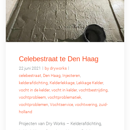
Celebestraat te Den Haag
|
|
22 juni 2021
by dryworks
celebestraat
,
Den Haag
,
Injecteren
,
kelderafdichting
,
Kelderlekkage
,
Lekkage Kelder
,
vocht in de kelder
,
vocht in kelder
,
vochtbestrijding
,
vochtprobleem
,
vochtproblematiek
,
vochtproblemen
,
Vochtservice
,
vochtwering
,
zuid-
holland
Projecten van Dry Works – Kelderafdichting,