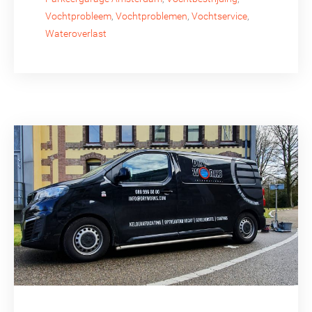
Vochtprobleem
,
Vochtproblemen
,
Vochtservice
,
Wateroverlast