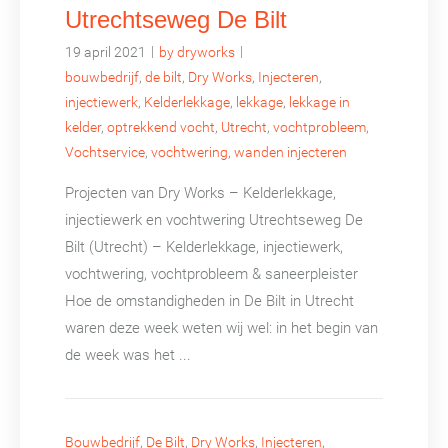
Utrechtseweg De Bilt
|
|
19 april 2021
by dryworks
bouwbedrijf
,
de bilt
,
Dry Works
,
Injecteren
,
injectiewerk
,
Kelderlekkage
,
lekkage
,
lekkage in
kelder
,
optrekkend vocht
,
Utrecht
,
vochtprobleem
,
Vochtservice
,
vochtwering
,
wanden injecteren
Projecten van Dry Works – Kelderlekkage,
injectiewerk en vochtwering Utrechtseweg De
Bilt (Utrecht) – Kelderlekkage, injectiewerk,
vochtwering, vochtprobleem & saneerpleister
Hoe de omstandigheden in De Bilt in Utrecht
waren deze week weten wij wel: in het begin van
de week was het ...
Bouwbedrijf
,
De Bilt
,
Dry Works
,
Injecteren
,