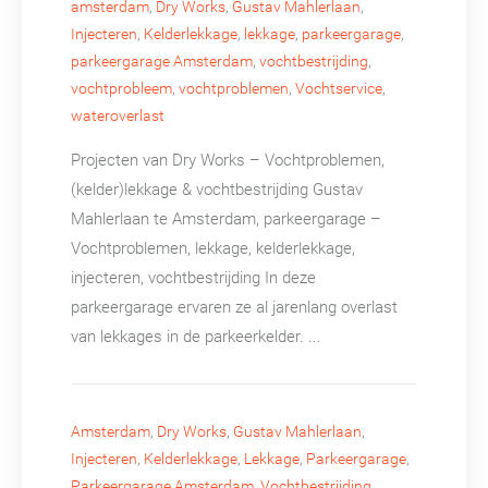
amsterdam
,
Dry Works
,
Gustav Mahlerlaan
,
Injecteren
,
Kelderlekkage
,
lekkage
,
parkeergarage
,
parkeergarage Amsterdam
,
vochtbestrijding
,
vochtprobleem
,
vochtproblemen
,
Vochtservice
,
wateroverlast
Projecten van Dry Works – Vochtproblemen,
(kelder)lekkage & vochtbestrijding Gustav
Mahlerlaan te Amsterdam, parkeergarage –
Vochtproblemen, lekkage, kelderlekkage,
injecteren, vochtbestrijding In deze
parkeergarage ervaren ze al jarenlang overlast
van lekkages in de parkeerkelder. ...
Amsterdam
,
Dry Works
,
Gustav Mahlerlaan
,
Injecteren
,
Kelderlekkage
,
Lekkage
,
Parkeergarage
,
Parkeergarage Amsterdam
,
Vochtbestrijding
,