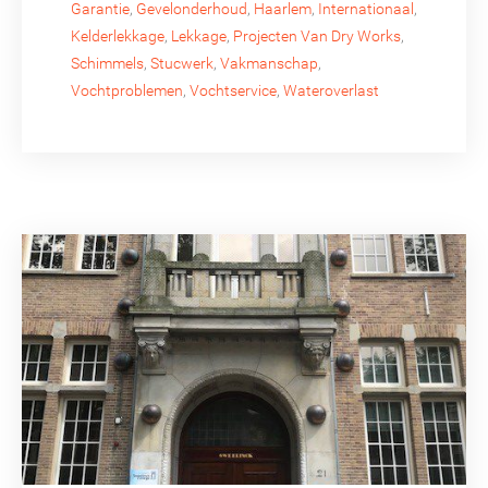
Garantie
,
Gevelonderhoud
,
Haarlem
,
Internationaal
,
Kelderlekkage
,
Lekkage
,
Projecten Van Dry Works
,
Schimmels
,
Stucwerk
,
Vakmanschap
,
Vochtproblemen
,
Vochtservice
,
Wateroverlast