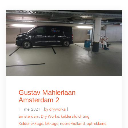
Gustav Mahlerlaan
Amsterdam 2
|
|
11 mei 2021
by dryworks
amsterdam
,
Dry Works
,
kelderafdichting
,
Kelderlekkage
,
lekkage
,
noord-holland
,
optrekkend