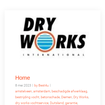
Home
|
|
8 mei 2023
by Best4u
amstelveen
,
amsterdam
,
beschadigde afwerklaag
,
bestrijding vocht
,
betonschade
,
Diemen
,
Dry Works
,
dry works vochtservice
,
Duitsland
,
garantie
,