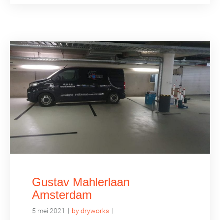
Gustav Mahlerlaan
Amsterdam
|
|
5 mei 2021
by dryworks