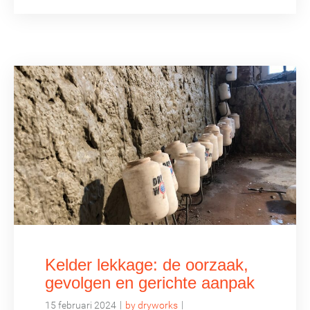
Kelder lekkage: de oorzaak,
gevolgen en gerichte aanpak
|
|
15 februari 2024
by dryworks