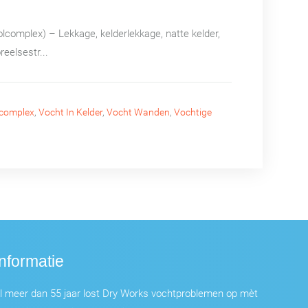
complex) – Lekkage, kelderlekkage, natte kelder,
eelsestr...
complex
,
Vocht In Kelder
,
Vocht Wanden
,
Vochtige
Informatie
l meer dan 55 jaar lost Dry Works vochtproblemen op mèt