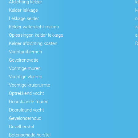
Afdichting kelder
l
Kelder lekkage
k
Lekkage kelder
m
Kelder waterdicht maken
z
Oplossingen kelder lekkage
a
Kelder afdichting kosten
D
Vochtproblemen
Gevelrenovatie
Vochtige muren
Vochtige vloeren
Vochtige kruipruimte
Optrekkend vocht
Doorslaande muren
Doorslaand vocht
Gevelonderhoud
Gevelherstel
Betonschade herstel