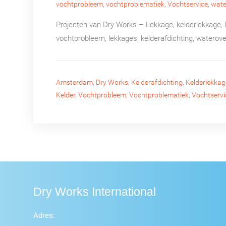
vochtprobleem
,
vochtproblematiek
,
Vochtservice
,
wate
Projecten van Dry Works – Lekkage, kelderlekkage,
vochtprobleem, lekkages, kelderafdichting, waterov
Amsterdam
,
Dry Works
,
Kelderafdichting
,
Kelderlekkag
Kelder
,
Vochtprobleem
,
Vochtproblematiek
,
Vochtservi
Dry Works International
Adres: