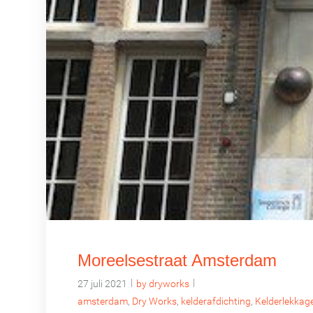
Moreelsestraat Amsterdam
|
|
27 juli 2021
by dryworks
amsterdam
,
Dry Works
,
kelderafdichting
,
Kelderlekkag