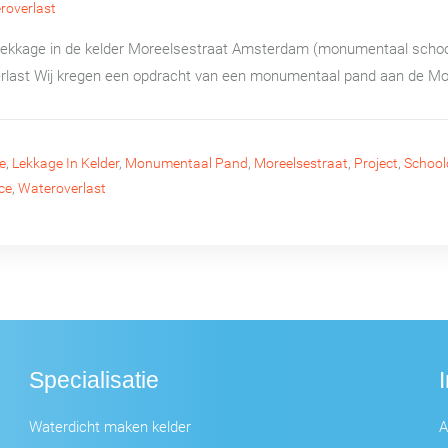
roverlast
 lekkage in de kelder Moreelsestraat Amsterdam (monumentaal school
erlast Wij kregen een opdracht van een monumentaal pand aan de Mor
e
,
Lekkage In Kelder
,
Monumentaal Pand
,
Moreelsestraat
,
Project
,
School
ce
,
Wateroverlast
Specialisatie
Waterdicht maken kelder
A