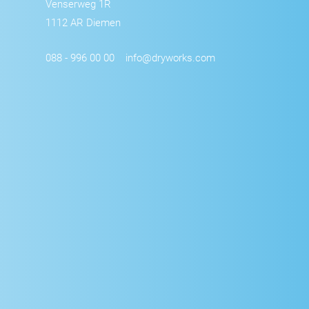
Venserweg 1R
1112 AR Diemen
088 - 996 00 00
info@dryworks.com