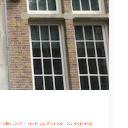
omplex
,
vocht in kelder
,
vocht wanden
,
vochtige kelder
,