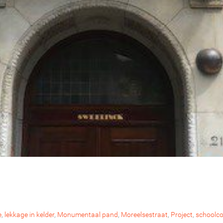
e
,
lekkage in kelder
,
Monumentaal pand
,
Moreelsestraat
,
Project
,
schoolc