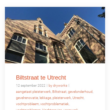
Biltstraat te Utrecht
|
|
12 september 2022
by dryworks
aangetast pleisterwerk
,
Biltstraat
,
gevelonderhoud
,
gevelrenovatie
,
lekkage
,
pleisterwerk
,
Utrecht
,
vochtprobleem
,
vochtproblematiek
,
vochtproblemen
,
Vochtservice
,
voegwerk