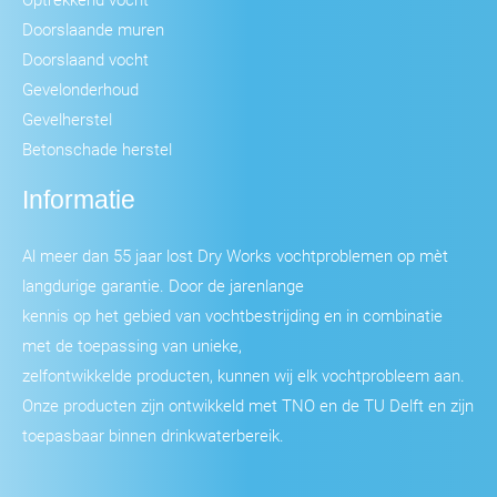
Doorslaande muren
Doorslaand vocht
Gevelonderhoud
Gevelherstel
Betonschade herstel
Informatie
Al meer dan 55 jaar lost Dry Works vochtproblemen op mèt
langdurige garantie. Door de jarenlange
kennis op het gebied van vochtbestrijding en in combinatie
met de toepassing van unieke,
zelfontwikkelde producten, kunnen wij elk vochtprobleem aan.
Onze producten zijn ontwikkeld met TNO en de TU Delft en zijn
toepasbaar binnen drinkwaterbereik.