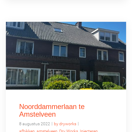
Noorddammerlaan te
Amstelveen
|
|
8 augustus 2022
by dryworks
afbikken
,
amstelveen
,
Dry Works
,
Injecteren
,