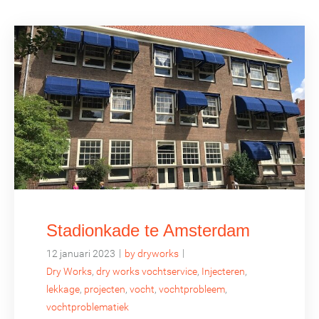
Stadionkade te Amsterdam
|
|
12 januari 2023
by dryworks
Dry Works
,
dry works vochtservice
,
Injecteren
,
lekkage
,
projecten
,
vocht
,
vochtprobleem
,
vochtproblematiek