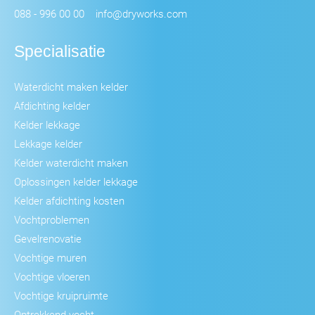
088 - 996 00 00
info@dryworks.com
Specialisatie
Waterdicht maken kelder
Afdichting kelder
Kelder lekkage
Lekkage kelder
Kelder waterdicht maken
Oplossingen kelder lekkage
Kelder afdichting kosten
Vochtproblemen
Gevelrenovatie
Vochtige muren
Vochtige vloeren
Vochtige kruipruimte
Optrekkend vocht