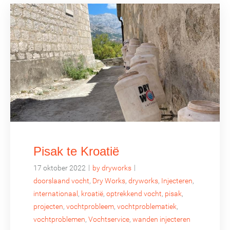
Pisak te Kroatië
|
|
17 oktober 2022
by dryworks
doorslaand vocht
,
Dry Works
,
dryworks
,
Injecteren
,
internationaal
,
kroatië
,
optrekkend vocht
,
pisak
,
projecten
,
vochtprobleem
,
vochtproblematiek
,
vochtproblemen
,
Vochtservice
,
wanden injecteren