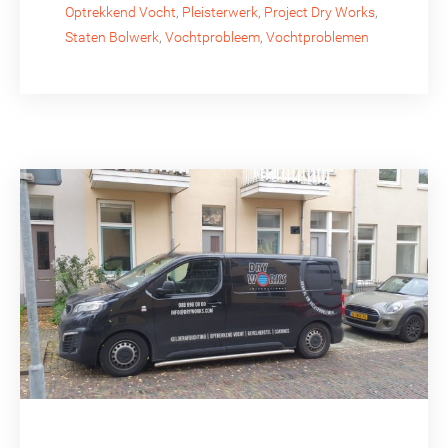
Optrekkend Vocht
,
Pleisterwerk
,
Project Dry Works
,
Staten Bolwerk
,
Vochtprobleem
,
Vochtproblemen