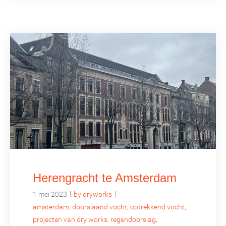
Herengracht te Amsterdam
|
|
1 mei 2023
by dryworks
amsterdam
,
doorslaand vocht
,
optrekkend vocht
,
projecten van dry works
,
regendoorslag
,