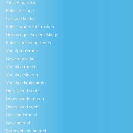
Afdichting kelder
Kelder lekkage
Lekkage kelder
Kelder waterdicht maken
Oplossingen kelder lekkage
Kelder afdichting kosten
Vochtproblemen
Gevelrenovatie
Vochtige muren
Vochtige vloeren
Vochtige kruipruimte
Optrekkend vocht
Doorslaande muren
Doorslaand vocht
Gevelonderhoud
Gevelherstel
Betonschade herstel