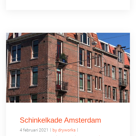
Schinkelkade Amsterdam
|
|
4 februari 2021
by dryworks