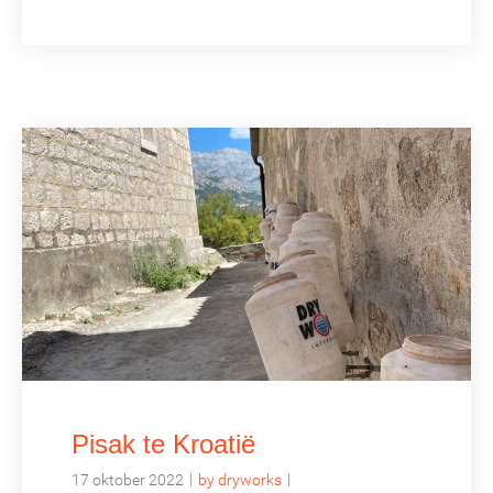
Pisak te Kroatië
|
|
17 oktober 2022
by dryworks