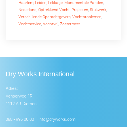
Haarlem
,
Leiden
,
Lekkage
,
Monumentale Panden
,
Nederland
,
Optrekkend Vocht
,
Projecten
,
Stukwerk
,
Verschillende Opdrachtgevers
,
Vochtproblemen
,
Vochtservice
,
Vochtvrij
,
Zoetermeer
Dry Works International
Adres:
Venserweg 1R
1112 AR Diemen
088 - 996 00 00
info@dryworks.com