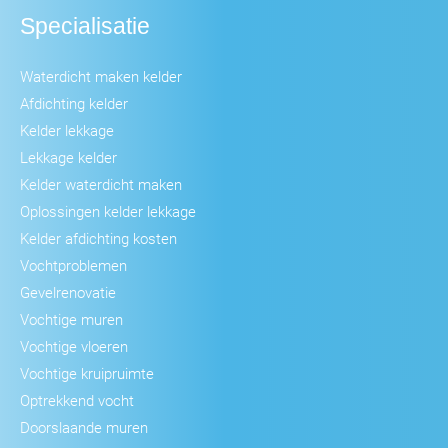
Specialisatie
Waterdicht maken kelder
Afdichting kelder
Kelder lekkage
Lekkage kelder
Kelder waterdicht maken
Oplossingen kelder lekkage
Kelder afdichting kosten
Vochtproblemen
Gevelrenovatie
Vochtige muren
Vochtige vloeren
Vochtige kruipruimte
Optrekkend vocht
Doorslaande muren