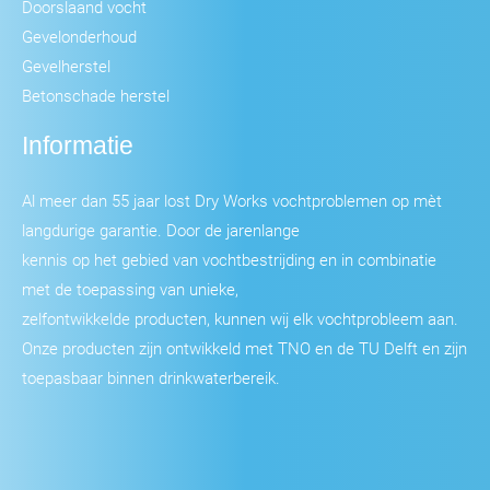
Doorslaand vocht
Gevelonderhoud
Gevelherstel
Betonschade herstel
Informatie
Al meer dan 55 jaar lost Dry Works vochtproblemen op mèt
langdurige garantie. Door de jarenlange
kennis op het gebied van vochtbestrijding en in combinatie
met de toepassing van unieke,
zelfontwikkelde producten, kunnen wij elk vochtprobleem aan.
Onze producten zijn ontwikkeld met TNO en de TU Delft en zijn
toepasbaar binnen drinkwaterbereik.