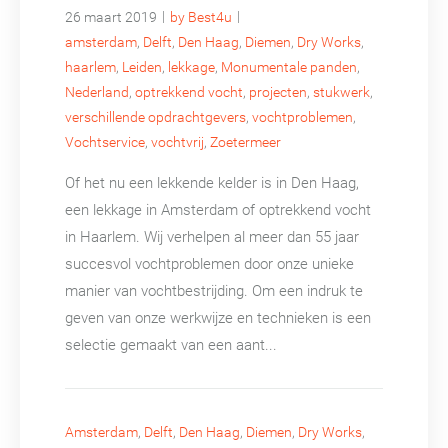
|
|
26 maart 2019
by Best4u
amsterdam
,
Delft
,
Den Haag
,
Diemen
,
Dry Works
,
haarlem
,
Leiden
,
lekkage
,
Monumentale panden
,
Nederland
,
optrekkend vocht
,
projecten
,
stukwerk
,
verschillende opdrachtgevers
,
vochtproblemen
,
Vochtservice
,
vochtvrij
,
Zoetermeer
Of het nu een lekkende kelder is in Den Haag,
een lekkage in Amsterdam of optrekkend vocht
in Haarlem. Wij verhelpen al meer dan 55 jaar
succesvol vochtproblemen door onze unieke
manier van vochtbestrijding. Om een indruk te
geven van onze werkwijze en technieken is een
selectie gemaakt van een aant...
Amsterdam
,
Delft
,
Den Haag
,
Diemen
,
Dry Works
,