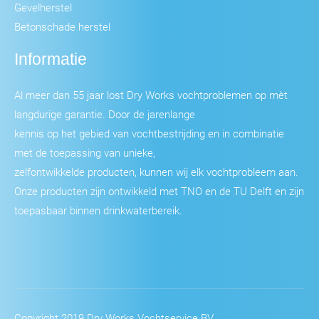
Gevelherstel
Betonschade herstel
Informatie
Al meer dan 55 jaar lost Dry Works vochtproblemen op mèt
langdurige garantie. Door de jarenlange
kennis op het gebied van vochtbestrijding en in combinatie
met de toepassing van unieke,
zelfontwikkelde producten, kunnen wij elk vochtprobleem aan.
Onze producten zijn ontwikkeld met TNO en de TU Delft en zijn
toepasbaar binnen drinkwaterbereik.
Copyright 2019 Dry Works Vochtservice BV