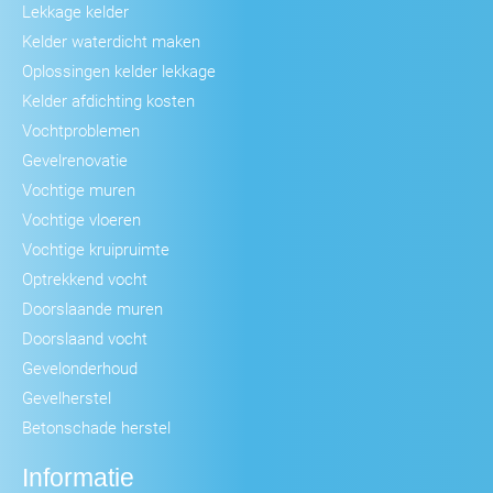
Lekkage kelder
Kelder waterdicht maken
Oplossingen kelder lekkage
Kelder afdichting kosten
Vochtproblemen
Gevelrenovatie
Vochtige muren
Vochtige vloeren
Vochtige kruipruimte
Optrekkend vocht
Doorslaande muren
Doorslaand vocht
Gevelonderhoud
Gevelherstel
Betonschade herstel
Informatie