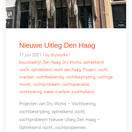
Nieuwe Uitleg Den Haag
|
|
17 juni 2021
by dryworks
bouwbedrijf
,
Den Haag
,
Dry Works
,
optrekkend
vocht
,
optrekkend vocht den haag
,
Project
,
vocht
overlast
,
vochtbestendig
,
vochtbestrijding
,
vochtige
muren
,
vochtprobleem
,
vochtspecialist
,
vochtwering
,
water overlast
,
zuid-holland
Projecten van Dry Works – Vochtwering,
vochtbestrijding, optrekkend vocht,
vochtprobleem Nieuwe Uitleg Den Haag –
Optrekkend vocht, vochtproblemen,