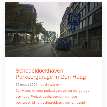
Schedeldoekhaven
Parkeergarage in Den Haag
|
|
12 maart 2021
by dryworks
Den Haag
,
lekkage
,
parkeergarage
,
parkeergarage
den haag
,
Project
,
vocht
,
vocht in wanden
,
vochtbestrijding
,
vochtprobleem
,
vochtvrij
,
zuid-