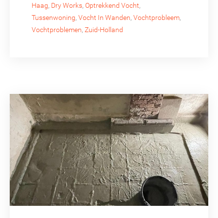
Haag
,
Dry Works
,
Optrekkend Vocht
,
Tussenwoning
,
Vocht In Wanden
,
Vochtprobleem
,
Vochtproblemen
,
Zuid-Holland