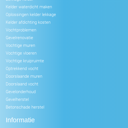
Kelder waterdicht maken
Oplossingen kelder lekkage
Kelder afdichting kosten
Vochtproblemen
Gevelrenovatie
Vochtige muren
Vochtige vloeren
Vochtige kruipruimte
Optrekkend vocht
Doorslaande muren
Doorslaand vocht
Gevelonderhoud
Gevelherstel
Betonschade herstel
Informatie