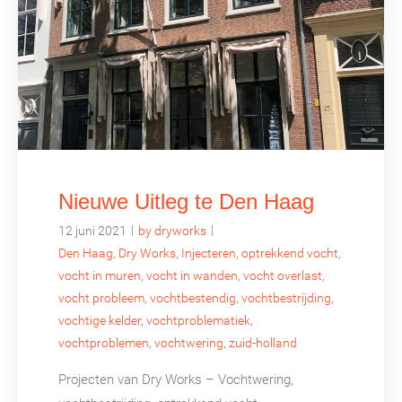
Nieuwe Uitleg te Den Haag
|
|
12 juni 2021
by dryworks
Den Haag
,
Dry Works
,
Injecteren
,
optrekkend vocht
,
vocht in muren
,
vocht in wanden
,
vocht overlast
,
vocht probleem
,
vochtbestendig
,
vochtbestrijding
,
vochtige kelder
,
vochtproblematiek
,
vochtproblemen
,
vochtwering
,
zuid-holland
Projecten van Dry Works – Vochtwering,