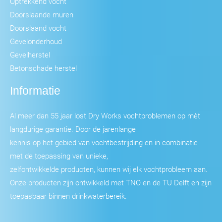
Optrekkend vocht
Doorslaande muren
Doorslaand vocht
Gevelonderhoud
Gevelherstel
Betonschade herstel
Informatie
Al meer dan 55 jaar lost Dry Works vochtproblemen op mèt
langdurige garantie. Door de jarenlange
kennis op het gebied van vochtbestrijding en in combinatie
met de toepassing van unieke,
zelfontwikkelde producten, kunnen wij elk vochtprobleem aan.
Onze producten zijn ontwikkeld met TNO en de TU Delft en zijn
toepasbaar binnen drinkwaterbereik.