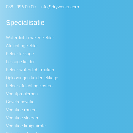
088 - 996 00 00
info@dryworks.com
Specialisatie
Waterdicht maken kelder
Afdichting kelder
Kelder lekkage
Lekkage kelder
Kelder waterdicht maken
Oplossingen kelder lekkage
Kelder afdichting kosten
Vochtproblemen
Gevelrenovatie
Vochtige muren
Vochtige vloeren
Vochtige kruipruimte