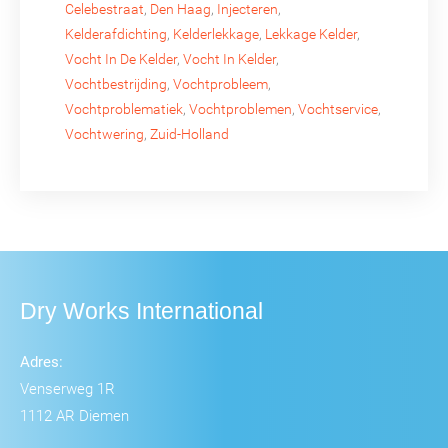
Celebestraat
,
Den Haag
,
Injecteren
,
Kelderafdichting
,
Kelderlekkage
,
Lekkage Kelder
,
Vocht In De Kelder
,
Vocht In Kelder
,
Vochtbestrijding
,
Vochtprobleem
,
Vochtproblematiek
,
Vochtproblemen
,
Vochtservice
,
Vochtwering
,
Zuid-Holland
Dry Works International
Adres:
Venserweg 1R
1112 AR Diemen