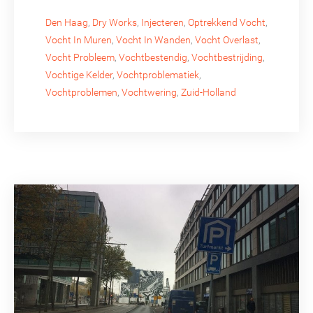
Den Haag
,
Dry Works
,
Injecteren
,
Optrekkend Vocht
,
Vocht In Muren
,
Vocht In Wanden
,
Vocht Overlast
,
Vocht Probleem
,
Vochtbestendig
,
Vochtbestrijding
,
Vochtige Kelder
,
Vochtproblematiek
,
Vochtproblemen
,
Vochtwering
,
Zuid-Holland