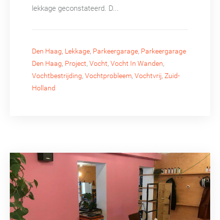
lekkage geconstateerd. D...
Den Haag
,
Lekkage
,
Parkeergarage
,
Parkeergarage
Den Haag
,
Project
,
Vocht
,
Vocht In Wanden
,
Vochtbestrijding
,
Vochtprobleem
,
Vochtvrij
,
Zuid-
Holland