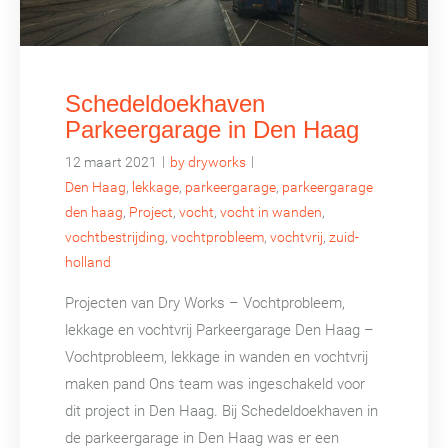
Schedeldoekhaven
Parkeergarage in Den Haag
|
|
12 maart 2021
by dryworks
Den Haag
,
lekkage
,
parkeergarage
,
parkeergarage
den haag
,
Project
,
vocht
,
vocht in wanden
,
vochtbestrijding
,
vochtprobleem
,
vochtvrij
,
zuid-
holland
Projecten van Dry Works – Vochtprobleem,
lekkage en vochtvrij Parkeergarage Den Haag –
Vochtprobleem, lekkage in wanden en vochtvrij
maken pand Ons team was ingeschakeld voor
dit project in Den Haag. Bij Schedeldoekhaven in
de parkeergarage in Den Haag was er een