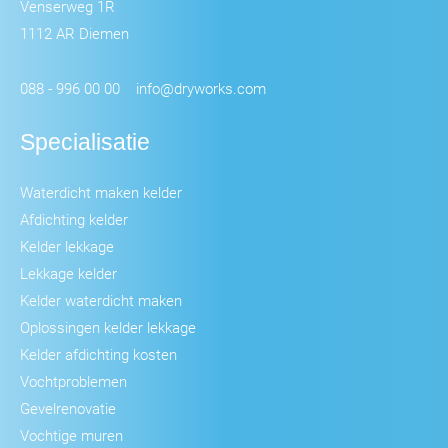
Venserweg 1R
1112 AR Diemen
088 - 996 00 00
info@dryworks.com
Specialisatie
Waterdicht maken kelder
Afdichting kelder
Kelder lekkage
Lekkage kelder
Kelder waterdicht maken
Oplossingen kelder lekkage
Kelder afdichting kosten
Vochtproblemen
Gevelrenovatie
Vochtige muren