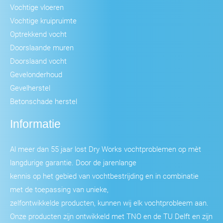
Vochtige vloeren
Vochtige kruipruimte
Optrekkend vocht
Doorslaande muren
Doorslaand vocht
Gevelonderhoud
Gevelherstel
Betonschade herstel
Informatie
Al meer dan 55 jaar lost Dry Works vochtproblemen op mèt
langdurige garantie. Door de jarenlange
kennis op het gebied van vochtbestrijding en in combinatie
met de toepassing van unieke,
zelfontwikkelde producten, kunnen wij elk vochtprobleem aan.
Onze producten zijn ontwikkeld met TNO en de TU Delft en zijn