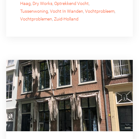
Haag
,
Dry Works
,
Optrekkend Vocht
,
Tussenwoning
,
Vocht In Wanden
,
Vochtprobleem
,
Vochtproblemen
,
Zuid-Holland