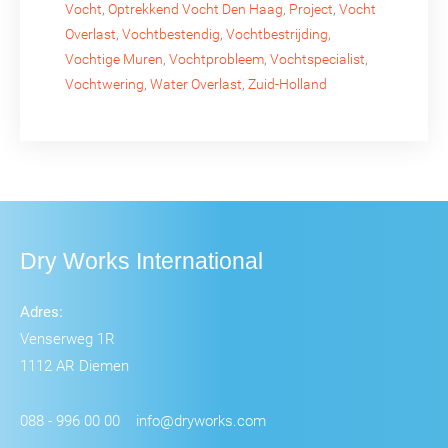
Vocht
,
Optrekkend Vocht Den Haag
,
Project
,
Vocht
Overlast
,
Vochtbestendig
,
Vochtbestrijding
,
Vochtige Muren
,
Vochtprobleem
,
Vochtspecialist
,
Vochtwering
,
Water Overlast
,
Zuid-Holland
Dry Works International
Adres:
Venserweg 1R
1112 AR Diemen
088 - 996 00 00
info@dryworks.com