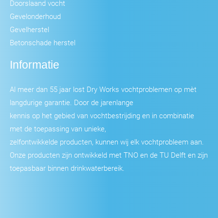
Doorslaand vocht
Gevelonderhoud
Gevelherstel
Betonschade herstel
Informatie
Al meer dan 55 jaar lost Dry Works vochtproblemen op mèt
langdurige garantie. Door de jarenlange
kennis op het gebied van vochtbestrijding en in combinatie
met de toepassing van unieke,
zelfontwikkelde producten, kunnen wij elk vochtprobleem aan.
Onze producten zijn ontwikkeld met TNO en de TU Delft en zijn
toepasbaar binnen drinkwaterbereik.