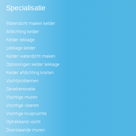
Specialisatie
Waterdicht maken kelder
Afdichting kelder
Kelder lekkage
Lekkage kelder
Kelder waterdicht maken
Oplossingen kelder lekkage
Kelder afdichting kosten
Vochtproblemen
Gevelrenovatie
Vochtige muren
Vochtige vloeren
Vochtige kruipruimte
Optrekkend vocht
Doorslaande muren