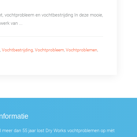
, vochtprobleem en vochtbestrijding In deze mooie,
erk van ...
,
Vochtbestrijding
,
Vochtprobleem
,
Vochtproblemen
,
Informatie
l meer dan 55 jaar lost Dry Works vochtproblemen op mèt