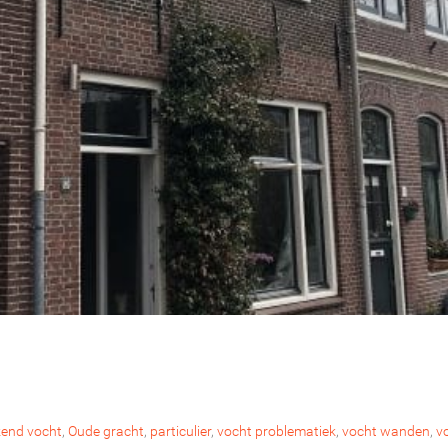
kend vocht
,
Oude gracht
,
particulier
,
vocht problematiek
,
vocht wanden
,
v