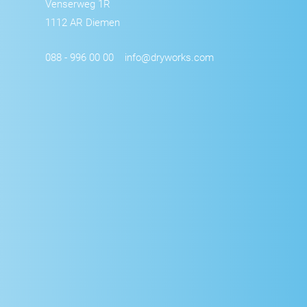
Venserweg 1R
1112 AR Diemen
088 - 996 00 00
info@dryworks.com