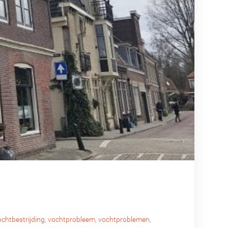
ochtbestrijding
,
vochtprobleem
,
vochtproblemen
,