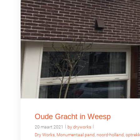
Oude Gracht in Weesp
|
|
20 maart 2021
by dryworks
Dry Works
,
Monumentaal pand
,
noord-holland
,
optrek