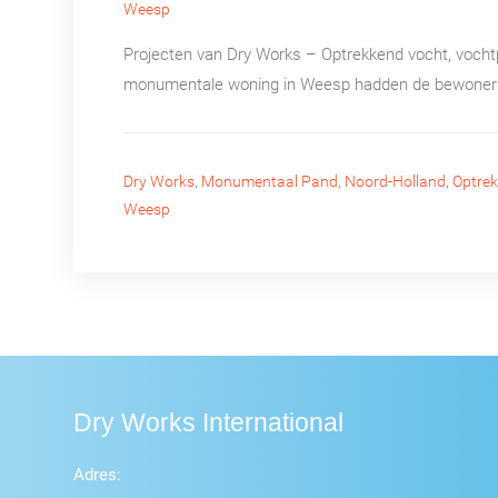
Weesp
Projecten van Dry Works – Optrekkend vocht, vocht
monumentale woning in Weesp hadden de bewoners la
Dry Works
,
Monumentaal Pand
,
Noord-Holland
,
Optre
Weesp
Dry Works International
Adres: