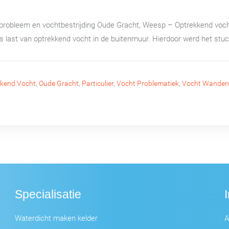
probleem en vochtbestrijding Oude Gracht, Weesp – Optrekkend vocht
st van optrekkend vocht in de buitenmuur. Hierdoor werd het stucw
kkend Vocht
,
Oude Gracht
,
Particulier
,
Vocht Problematiek
,
Vocht Wanden
Specialisatie
Waterdicht maken kelder
A