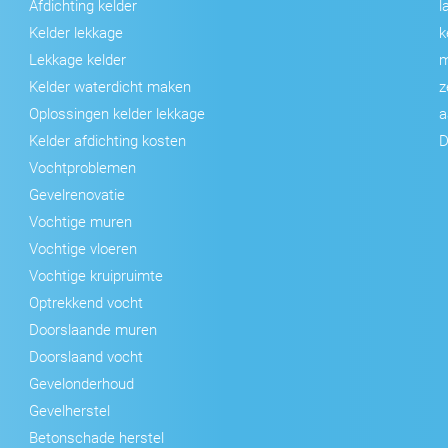
Afdichting kelder
l
Kelder lekkage
k
Lekkage kelder
m
Kelder waterdicht maken
z
Oplossingen kelder lekkage
a
Kelder afdichting kosten
D
Vochtproblemen
Gevelrenovatie
Vochtige muren
Vochtige vloeren
Vochtige kruipruimte
Optrekkend vocht
Doorslaande muren
Doorslaand vocht
Gevelonderhoud
Gevelherstel
Betonschade herstel