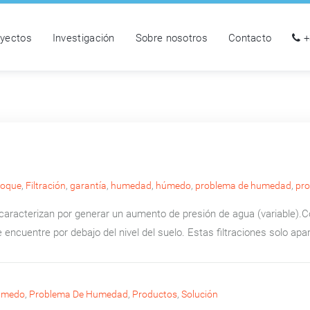
oyectos
Investigación
Sobre nosotros
Contacto
+
foque
,
Filtración
,
garantía
,
humedad
,
húmedo
,
problema de humedad
,
pr
caracterizan por generar un aumento de presión de agua (variable).C
 encuentre por debajo del nivel del suelo. Estas filtraciones solo apa
úmedo
,
Problema De Humedad
,
Productos
,
Solución