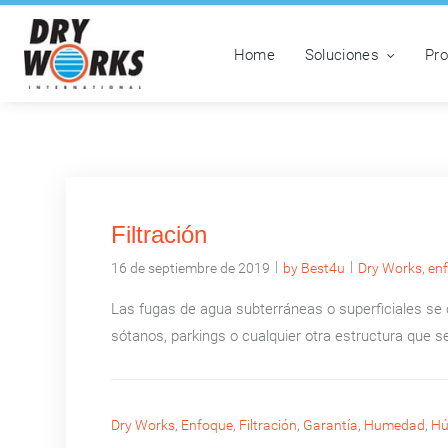
Home
Soluciones
Pr
Filtración
|
|
16 de septiembre de 2019
by Best4u
Dry Works
,
en
Las fugas de agua subterráneas o superficiales se 
sótanos, parkings o cualquier otra estructura que se
Dry Works
,
Enfoque
,
Filtración
,
Garantía
,
Humedad
,
H