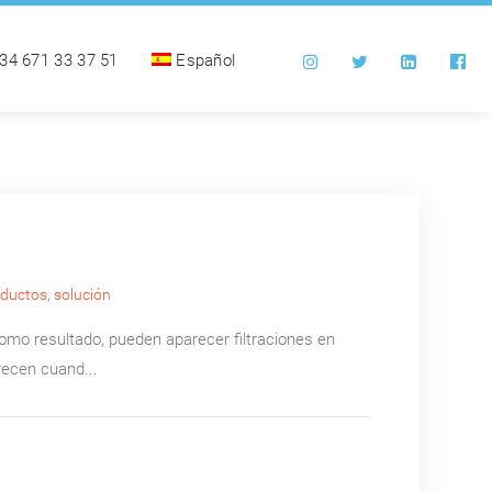
34 671 33 37 51
Español
oductos
,
solución
omo resultado, pueden aparecer filtraciones en
recen cuand...