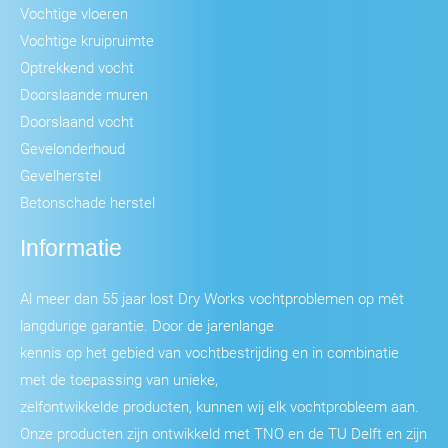
Vochtige vloeren
Vochtige kruipruimte
Optrekkend vocht
Doorslaande muren
Doorslaand vocht
Gevelonderhoud
Gevelherstel
Betonschade herstel
Informatie
Al meer dan 55 jaar lost Dry Works vochtproblemen op mèt
langdurige garantie. Door de jarenlange
kennis op het gebied van vochtbestrijding en in combinatie
met de toepassing van unieke,
zelfontwikkelde producten, kunnen wij elk vochtprobleem aan.
Onze producten zijn ontwikkeld met TNO en de TU Delft en zijn