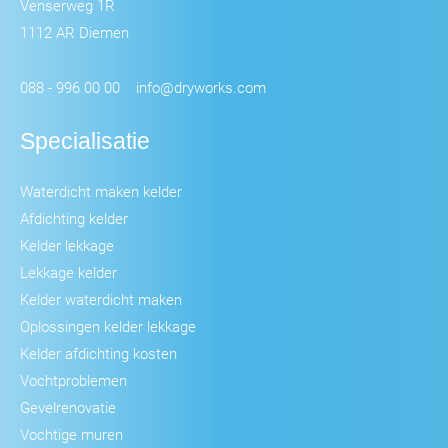
Venserweg 1R
1112 AR Diemen
088 - 996 00 00
info@dryworks.com
Specialisatie
Waterdicht maken kelder
Afdichting kelder
Kelder lekkage
Lekkage kelder
Kelder waterdicht maken
Oplossingen kelder lekkage
Kelder afdichting kosten
Vochtproblemen
Gevelrenovatie
Vochtige muren