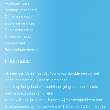
Vochtige vloeren
Vochtige kruipruimte
Optrekkend vocht
Doorslaande muren
Doorslaand vocht
Gevelonderhoud
Gevelherstel
Betonschade herstel
Informatie
Al meer dan 55 jaar lost Dry Works vochtproblemen op mèt
langdurige garantie. Door de jarenlange
kennis op het gebied van vochtbestrijding en in combinatie
met de toepassing van unieke,
zelfontwikkelde producten, kunnen wij elk vochtprobleem aan.
Onze producten zijn ontwikkeld met TNO en de TU Delft en zijn