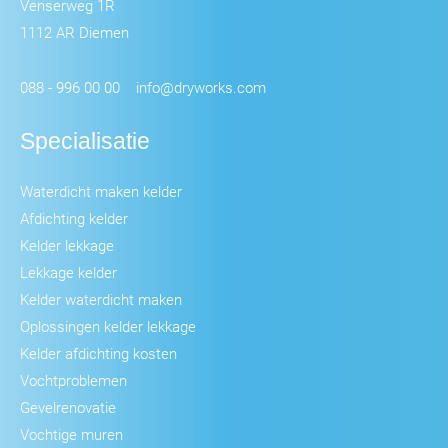
Venserweg 1R
1112 AR Diemen
088 - 996 00 00
info@dryworks.com
Specialisatie
Waterdicht maken kelder
Afdichting kelder
Kelder lekkage
Lekkage kelder
Kelder waterdicht maken
Oplossingen kelder lekkage
Kelder afdichting kosten
Vochtproblemen
Gevelrenovatie
Vochtige muren