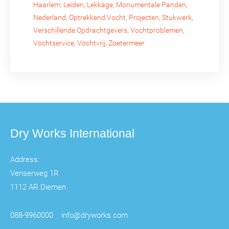
Haarlem
,
Leiden
,
Lekkage
,
Monumentale Panden
,
Nederland
,
Optrekkend Vocht
,
Projecten
,
Stukwerk
,
Verschillende Opdrachtgevers
,
Vochtproblemen
,
Vochtservice
,
Vochtvrij
,
Zoetermeer
Dry Works International
Address:
Venserweg 1R
1112 AR Diemen
088-9960000
info@dryworks.com