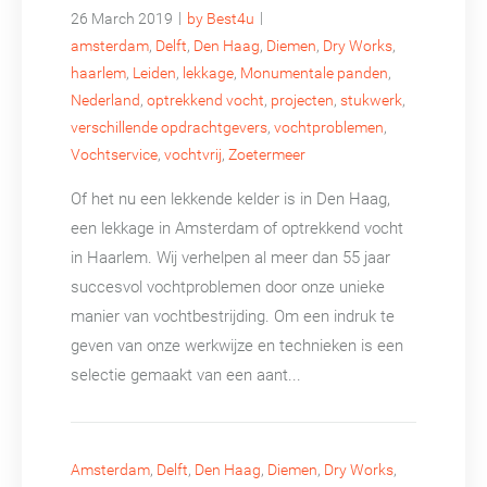
|
|
26 March 2019
by Best4u
amsterdam
,
Delft
,
Den Haag
,
Diemen
,
Dry Works
,
haarlem
,
Leiden
,
lekkage
,
Monumentale panden
,
Nederland
,
optrekkend vocht
,
projecten
,
stukwerk
,
verschillende opdrachtgevers
,
vochtproblemen
,
Vochtservice
,
vochtvrij
,
Zoetermeer
Of het nu een lekkende kelder is in Den Haag,
een lekkage in Amsterdam of optrekkend vocht
in Haarlem. Wij verhelpen al meer dan 55 jaar
succesvol vochtproblemen door onze unieke
manier van vochtbestrijding. Om een indruk te
geven van onze werkwijze en technieken is een
selectie gemaakt van een aant...
Amsterdam
,
Delft
,
Den Haag
,
Diemen
,
Dry Works
,