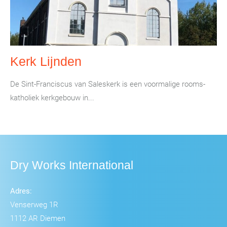
Kerk Lijnden
De Sint-Franciscus van Saleskerk is een voormalige rooms-
katholiek kerkgebouw in...
Dry Works International
Adres:
Venserweg 1R
1112 AR Diemen