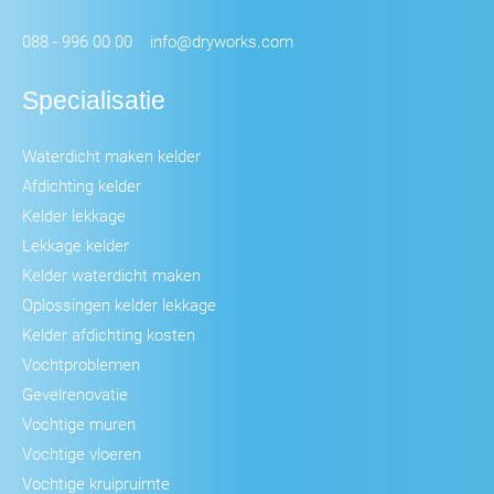
088 - 996 00 00
info@dryworks.com
Specialisatie
Waterdicht maken kelder
Afdichting kelder
Kelder lekkage
Lekkage kelder
Kelder waterdicht maken
Oplossingen kelder lekkage
Kelder afdichting kosten
Vochtproblemen
Gevelrenovatie
Vochtige muren
Vochtige vloeren
Vochtige kruipruimte