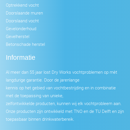
Optrekkend vocht
Doorslaande muren
Doorslaand vocht
Gevelonderhoud
Gevelherstel
Betonschade herstel
Informatie
Al meer dan 55 jaar lost Dry Works vochtproblemen op mèt
langdurige garantie. Door de jarenlange
kennis op het gebied van vochtbestrijding en in combinatie
met de toepassing van unieke,
zelfontwikkelde producten, kunnen wij elk vochtprobleem aan.
Onze producten zijn ontwikkeld met TNO en de TU Delft en zijn
toepasbaar binnen drinkwaterbereik.