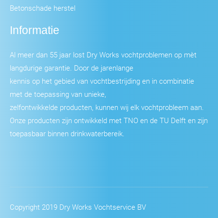
Betonschade herstel
Informatie
Al meer dan 55 jaar lost Dry Works vochtproblemen op mèt
langdurige garantie. Door de jarenlange
kennis op het gebied van vochtbestrijding en in combinatie
met de toepassing van unieke,
zelfontwikkelde producten, kunnen wij elk vochtprobleem aan.
Onze producten zijn ontwikkeld met TNO en de TU Delft en zijn
toepasbaar binnen drinkwaterbereik.
Copyright 2019 Dry Works Vochtservice BV