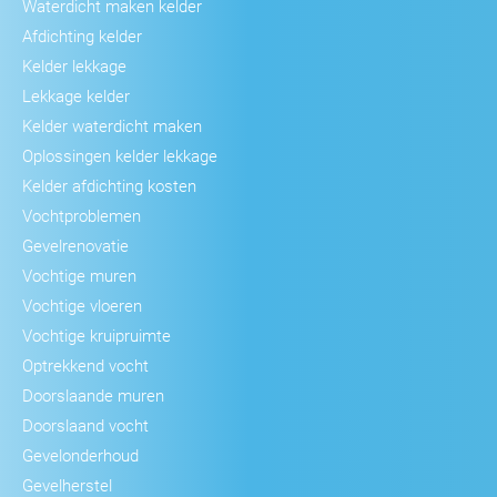
Waterdicht maken kelder
Afdichting kelder
Kelder lekkage
Lekkage kelder
Kelder waterdicht maken
Oplossingen kelder lekkage
Kelder afdichting kosten
Vochtproblemen
Gevelrenovatie
Vochtige muren
Vochtige vloeren
Vochtige kruipruimte
Optrekkend vocht
Doorslaande muren
Doorslaand vocht
Gevelonderhoud
Gevelherstel